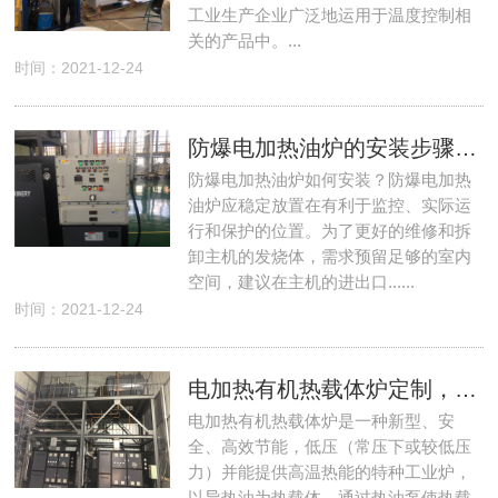
工业生产企业广泛地运用于温度控制相
关的产品中。...
时间：2021-12-24
防爆电加热油炉的安装步骤，看完原来这么简单！
防爆电加热油炉如何安装？防爆电加热
油炉应稳定放置在有利于监控、实际运
行和保护的位置。为了更好的维修和拆
卸主机的发烧体，需求预留足够的室内
空间，建议在主机的进出口......
时间：2021-12-24
电加热有机热载体炉定制，Ⅱ区防爆等级可达C级
电加热有机热载体炉是一种新型、安
全、高效节能，低压（常压下或较低压
力）并能提供高温热能的特种工业炉，
以导热油为热载体，通过热油泵使热载